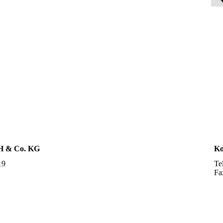
H & Co. KG
Ko
19
Te
Fa